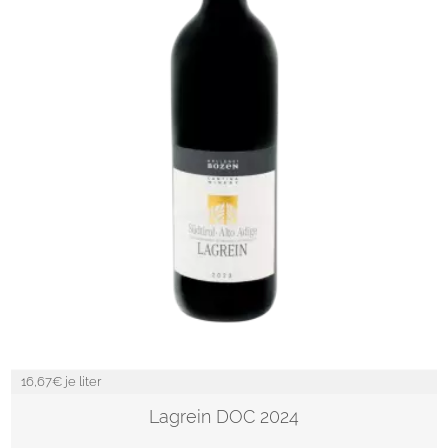
16,67
€ je liter
Lagrein DOC 2024