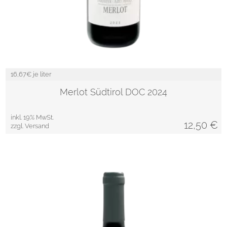
16,67
€ je liter
Merlot Südtirol DOC 2024
inkl. 19% MwSt.
12,50
€
zzgl. Versand