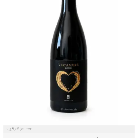
23,87
€ je liter