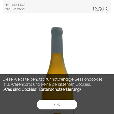
inkl. 19% MwSt.
12,50
€
zzgl. Versand
Diese Website benutzt nur notwendige Sessioncookies
(z.B. Warenkorb) und keine persistenten Cookies.
(Was sind Cookies? Datenschutzerklärung)
.
Ok