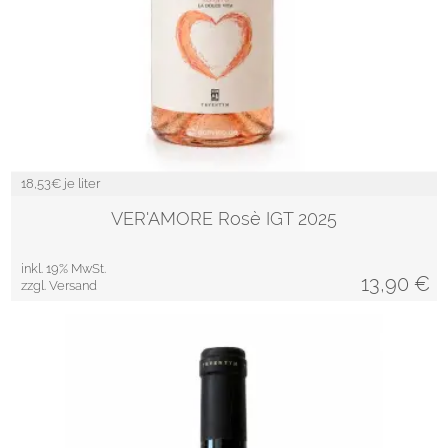
18,53
€ je liter
VER'AMORE Rosè IGT 2025
inkl. 19% MwSt.
13,90
€
zzgl. Versand