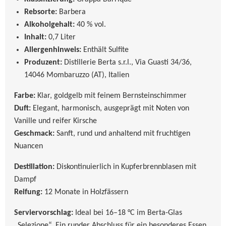
Rebsorte:
Barbera
Alkoholgehalt:
40 % vol.
Inhalt:
0,7 Liter
Allergenhinweis:
Enthält Sulfite
Produzent:
Distillerie Berta s.r.l., Via Guasti 34/36,
14046 Mombaruzzo (AT), Italien
Farbe:
Klar, goldgelb mit feinem Bernsteinschimmer
Duft:
Elegant, harmonisch, ausgeprägt mit Noten von
Vanille und reifer Kirsche
Geschmack:
Sanft, rund und anhaltend mit fruchtigen
Nuancen
Destillation:
Diskontinuierlich in Kupferbrennblasen mit
Dampf
Reifung:
12 Monate in Holzfässern
Serviervorschlag:
Ideal bei 16–18 °C im Berta-Glas
„Selezione“. Ein runder Abschluss für ein besonderes Essen